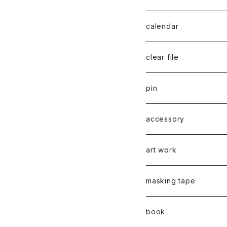
series 02
calendar
千葉真弘
series 01
2019
clear file
川淵美帆
蛯子陽太
typeB
web限定
2020
series 02
pin
笹原竜太
牧野亮介
typeA
CASUAL 横タイプ
all complete
series 03
2021
series 04
series 01
accessory
後藤裕貴
上村隆輔
CLASSIC 縦タイプ
all complete
CLASSIC
蛯子陽太
series 04
2022
弓山諒
art work
弓山諒
弓山諒
蛯子陽太
CASUAL
後藤裕貴
乾 夏樹
VERTICAL -ヴァーティカル
ピアス
2023
牧野亮介
蛯子陽太
masking tape
清尾あかり
清尾あかり
CHOOSE - Desktop-
上村隆輔
蛯子 陽太
Horizon -ホライゾン-
イヤリング
VERTICAL - ヴァーティカル
ピアス
猫 - cat -
2024
西川雄野
白石貴喜
book