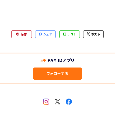
-縦型
ヶ月表示
型
保存
シェア
LINE
ポスト
2ヶ月版
PAY IDアプリ
フォローする