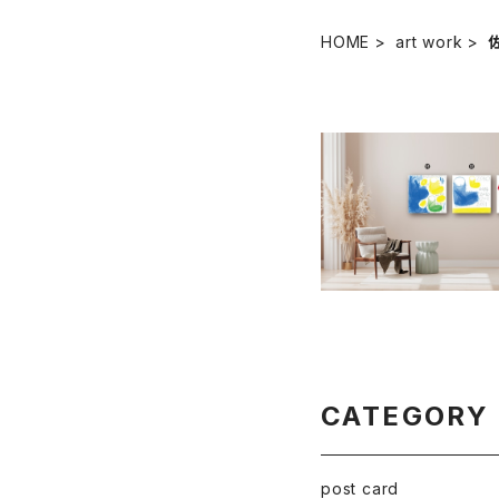
HOME
art work
【着払い】原画：お風呂
イブレード（Illustr
¥10,000
昭）
CATEGORY
post card