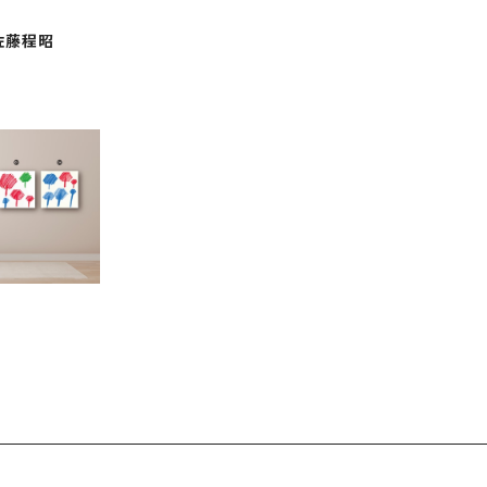
佐藤程昭
ブーツ / ベ
ator 佐藤程