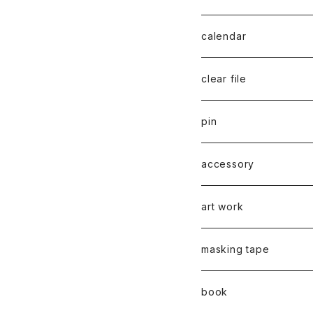
series 02
calendar
千葉真弘
series 01
2019
clear file
川淵美帆
蛯子陽太
typeB
web限定
2020
series 02
pin
笹原竜太
牧野亮介
typeA
CASUAL 横タイプ
all complete
series 03
2021
series 04
series 01
accessory
後藤裕貴
上村隆輔
CLASSIC 縦タイプ
all complete
CLASSIC
蛯子陽太
series 04
2022
弓山諒
art work
弓山諒
弓山諒
蛯子陽太
CASUAL
後藤裕貴
乾 夏樹
VERTICAL -ヴァーティカル
ピアス
2023
牧野亮介
蛯子陽太
masking tape
清尾あかり
清尾あかり
CHOOSE - Desktop-
上村隆輔
蛯子 陽太
Horizon -ホライゾン-
イヤリング
VERTICAL - ヴァーティカル
ピアス
猫 - cat -
2024
西川雄野
白石貴喜
book