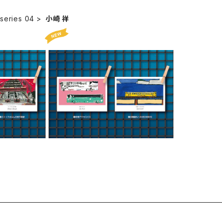
series 04
小崎 祥
 Kawabuch
postcard - Sho Kozaki, Tsu
i - 202
guto Narita - 2024ver
¥250