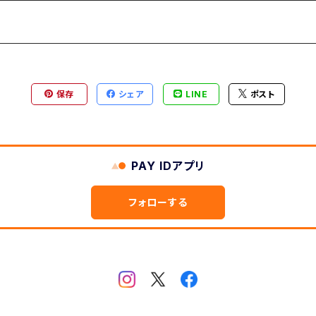
-縦型
ヶ月表示
型
保存
シェア
LINE
ポスト
2ヶ月版
PAY IDアプリ
フォローする