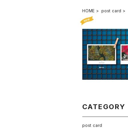
HOME
post card
postcard - Miho
i, Takanobu Shiraish
¥250
4ver
CATEGORY
post card