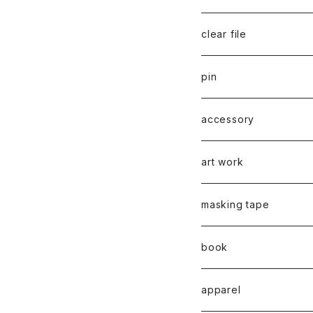
千葉真弘
series 01
2019
clear file
川淵美帆
蛯子陽太
typeB
web限定
2020
series 02
pin
笹原竜太
牧野亮介
typeA
CASUAL 横タイプ
all complete
series 03
2021
series 04
series 01
accessory
後藤裕貴
上村隆輔
CLASSIC 縦タイプ
all complete
CLASSIC
蛯子陽太
series 04
2022
弓山諒
art work
弓山諒
弓山諒
蛯子陽太
CASUAL
後藤裕貴
乾 夏樹
VERTICAL -ヴァーティカル
ピアス
2023
牧野亮介
蛯子陽太
masking tape
清尾あかり
清尾あかり
CHOOSE - Desktop-
上村隆輔
蛯子 陽太
Horizon -ホライゾン-
イヤリング
VERTICAL - ヴァーティカル
ピアス
猫 - cat -
2024
西川雄野
白石貴喜
book
馬渕祐輝
馬渕祐輝
弓山 諒
Horizon - ホライゾン -
イヤリング
犬 - dog -
Vertical - ヴァーティカル 
イヤリング
清尾あかり
apparel
牧野亮介