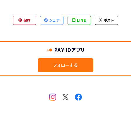
ヶ月表示
型
保存
シェア
LINE
ポスト
2ヶ月版
PAY IDアプリ
フォローする