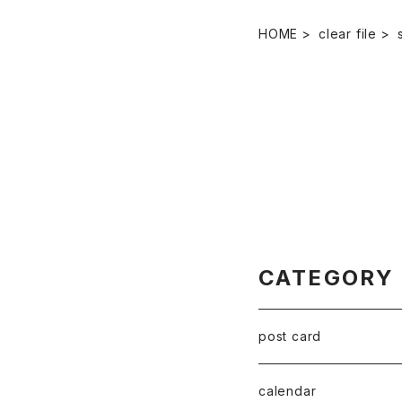
HOME
clear file
CATEGORY
post card
series 02
calendar