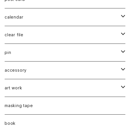
series 02
calendar
千葉真弘
series 01
2019
clear file
川淵美帆
蛯子陽太
typeB
web限定
2020
series 02
pin
笹原竜太
牧野亮介
typeA
CASUAL 横タイプ
all complete
series 03
2021
series 04
series 01
accessory
後藤裕貴
上村隆輔
CLASSIC 縦タイプ
all complete
CLASSIC
蛯子陽太
series 04
2022
弓山諒
art work
弓山諒
弓山諒
蛯子陽太
CASUAL
後藤裕貴
乾 夏樹
VERTICAL -ヴァーティカル-
ピアス
2023
牧野亮介
蛯子陽太
masking tape
清尾あかり
清尾あかり
CHOOSE - Desktop-
上村隆輔
蛯子 陽太
Horizon -ホライゾン-
イヤリング
VERTICAL - ヴァーティカル -
ピアス
猫 - cat -
2024
西川雄野
白石貴喜
book