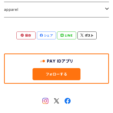
馬渕祐輝
馬渕祐輝
弓山 諒
Horizon - ホライゾン -
イヤリング
犬 - dog -
Vertical - ヴァーティカル -縦型
イヤリング
清尾あかり
apparel
牧野亮介
成田紹人
笹原 竜太
LOGICAL - ロジカル - 2ヶ月表示
動物 - animal -
Horizon - ホライゾン -横型
ピアス
笹原竜太
MOKUシリーズ
宮林聡太
小川雅浩
田中 楓
保存
シェア
LINE
ポスト
Logical - ロジカル -横型2ヶ月版
弓山諒
上村隆輔
清尾あかり
清尾あかり
鈴木僚介
小久保佳奈子
PAY IDアプリ
佐藤程昭
千葉 真弘
乾夏樹
フォローする
蛯子陽太
笹原竜太
黛 和弥
黛和弥
成田紹人
乾夏樹
小久保 佳奈子
牧野亮介
乾夏樹
上村 隆輔