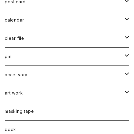
post card
series 02
calendar
千葉真弘
series 01
2019
clear file
川淵美帆
蛯子陽太
typeB
web限定
2020
series 02
pin
笹原竜太
牧野亮介
typeA
CASUAL 横タイプ
all complete
series 03
2021
series 04
series 01
accessory
後藤裕貴
上村隆輔
CLASSIC 縦タイプ
all complete
CLASSIC
蛯子陽太
series 04
2022
弓山諒
art work
弓山諒
弓山諒
蛯子陽太
CASUAL
後藤裕貴
乾 夏樹
VERTICAL -ヴァーティカル-
ピアス
2023
牧野亮介
蛯子陽太
masking tape
清尾あかり
清尾あかり
CHOOSE - Desktop-
上村隆輔
蛯子 陽太
Horizon -ホライゾン-
イヤリング
VERTICAL - ヴァーティカル -
ピアス
猫 - cat -
2024
西川雄野
白石貴喜
book