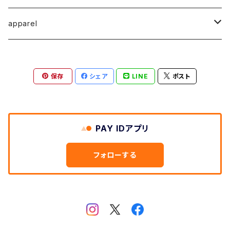
馬渕祐輝
馬渕祐輝
弓山 諒
Horizon - ホライゾン -
イヤリング
犬 - dog -
Vertical - ヴァーティカル -縦型
イヤリング
清尾あかり
apparel
牧野亮介
成田紹人
笹原 竜太
LOGICAL - ロジカル - 2ヶ月表示
動物 - animal -
Horizon - ホライゾン -横型
ピアス
笹原竜太
MOKUシリーズ
宮林聡太
小川雅浩
田中 楓
保存
シェア
LINE
ポスト
Logical - ロジカル -横型2ヶ月版
弓山諒
上村隆輔
清尾あかり
清尾あかり
鈴木僚介
小久保佳奈子
PAY IDアプリ
佐藤程昭
千葉 真弘
乾夏樹
フォローする
蛯子陽太
笹原竜太
黛 和弥
黛和弥
成田紹人
乾夏樹
小久保 佳奈子
牧野亮介
乾夏樹
上村 隆輔