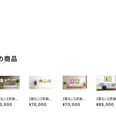
の商品
着払い】原画：
【着払い】原画：
【着払い】原画：
【着払い】原画
ゃんもりソフト
オオルリ / ウグイ
ワキチャアメリカ
アオショウビン
10,000
¥70,000
¥70,000
¥85,000
天気雨 / 馬 /
ス / 仲よし双子
ムシクイ / 森の
llustrator 
ス会議（Illus
のキンカチョウ（I
中のエゾフクロ
弥）
ator 庄田英
llustrator 黛和
ウ（Illustrator