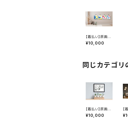
【着払い】原画：
お風呂ブーツ /
¥10,000
ベイブレード（Ill
ustrator 佐藤程
昭）
同じカテゴリ
【着払い】原画：
【
北海道クボタNE
に
¥10,000
¥
W DREAM108
/ 
W トラクター【フ
カラ
レームあり】（Illu
tr