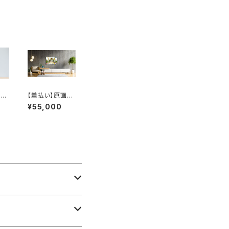
：
【着払い】原画：
tr
タージマハル（Ill
¥55,000
ustrator 笹原竜
太）