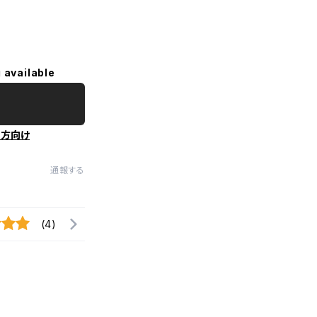
 available
の方向け
通報する
(4)