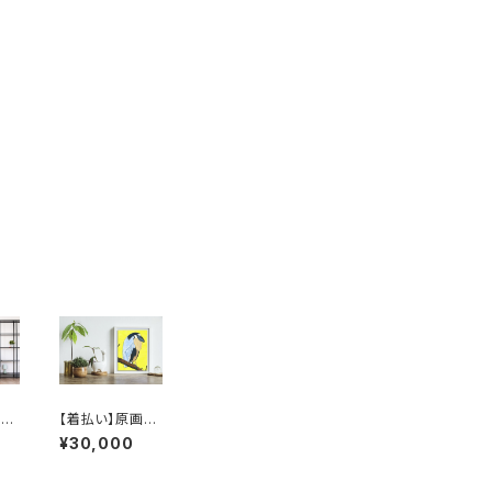
：
【着払い】原画：
（I
ヒロハシサギ（Ill
¥30,000
黛和
ustrator 黛和
弥）