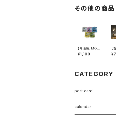
strator 柴山七
里
音）
その他の商品
【今治製】MOKU
【
ハンカチ meets
タ
¥1,100
¥
studioBREME
us
N（illustrator黛
太
和弥）
CATEGORY
post card
series 02
calendar