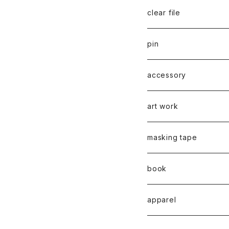
千葉真弘
series 01
2019
clear file
川淵美帆
蛯子陽太
typeB
web限定
2020
series 02
pin
笹原竜太
牧野亮介
typeA
CASUAL 横タイプ
all complete
series 03
2021
series 04
series 01
accessory
後藤裕貴
上村隆輔
CLASSIC 縦タイプ
all complete
CLASSIC
蛯子陽太
series 04
2022
弓山諒
art work
弓山諒
弓山諒
蛯子陽太
CASUAL
後藤裕貴
乾 夏樹
VERTICAL -ヴァーティカル
ピアス
2023
牧野亮介
蛯子陽太
masking tape
清尾あかり
清尾あかり
CHOOSE - Desktop-
上村隆輔
蛯子 陽太
Horizon -ホライゾン-
イヤリング
VERTICAL - ヴァーティカル
ピアス
猫 - cat -
2024
西川雄野
白石貴喜
book
馬渕祐輝
馬渕祐輝
弓山 諒
Horizon - ホライゾン -
イヤリング
犬 - dog -
Vertical - ヴァーティカル 
イヤリング
清尾あかり
apparel
牧野亮介
成田紹人
笹原 竜太
LOGICAL - ロジカル - 2
動物 - animal -
Horizon - ホライゾン -横
ピアス