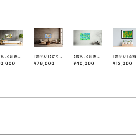
）
弥）
黛和弥）
着払い】原画：
【着払い】【切り
【着払い】原画：
【着払い】原画
ージマハル（Ill
絵】原画：オニキ
OM（Illustrator
とうきび（Illus
70,000
¥76,000
¥40,000
¥12,000
trator 笹原竜
ンメ（Creator
弓山諒）
ator 田中楓）
）
鈴木僚介）