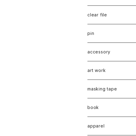
千葉真弘
series 01
2019
clear file
川淵美帆
蛯子陽太
typeB
web限定
2020
series 02
pin
笹原竜太
牧野亮介
typeA
CASUAL 横タイプ
all complete
series 03
2021
series 04
series 01
accessory
後藤裕貴
上村隆輔
CLASSIC 縦タイプ
all complete
CLASSIC
蛯子陽太
series 04
2022
弓山諒
art work
弓山諒
弓山諒
蛯子陽太
CASUAL
後藤裕貴
乾 夏樹
VERTICAL -ヴァーティカル
ピアス
2023
牧野亮介
蛯子陽太
masking tape
清尾あかり
清尾あかり
CHOOSE - Desktop-
上村隆輔
蛯子 陽太
Horizon -ホライゾン-
イヤリング
VERTICAL - ヴァーティカル
ピアス
猫 - cat -
2024
西川雄野
白石貴喜
book
馬渕祐輝
馬渕祐輝
弓山 諒
Horizon - ホライゾン -
イヤリング
犬 - dog -
Vertical - ヴァーティカル 
イヤリング
清尾あかり
apparel
牧野亮介