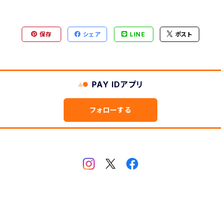
ヶ月表示
型
保存
シェア
LINE
ポスト
2ヶ月版
PAY IDアプリ
フォローする