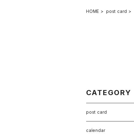
HOME
post card
CATEGORY
post card
series 02
calendar