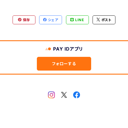
ヶ月表示
型
保存
シェア
LINE
ポスト
2ヶ月版
PAY IDアプリ
フォローする