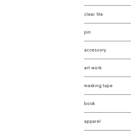
千葉真弘
series 01
2019
clear file
川淵美帆
蛯子陽太
typeB
web限定
2020
series 02
pin
笹原竜太
牧野亮介
typeA
CASUAL 横タイプ
all complete
series 03
2021
series 04
series 01
accessory
後藤裕貴
上村隆輔
CLASSIC 縦タイプ
all complete
CLASSIC
蛯子陽太
series 04
2022
弓山諒
art work
弓山諒
弓山諒
蛯子陽太
CASUAL
後藤裕貴
乾 夏樹
VERTICAL -ヴァーティカル
ピアス
2023
牧野亮介
蛯子陽太
masking tape
清尾あかり
清尾あかり
CHOOSE - Desktop-
上村隆輔
蛯子 陽太
Horizon -ホライゾン-
イヤリング
VERTICAL - ヴァーティカル
ピアス
猫 - cat -
2024
西川雄野
白石貴喜
book
馬渕祐輝
馬渕祐輝
弓山 諒
Horizon - ホライゾン -
イヤリング
犬 - dog -
Vertical - ヴァーティカル 
イヤリング
清尾あかり
apparel
牧野亮介