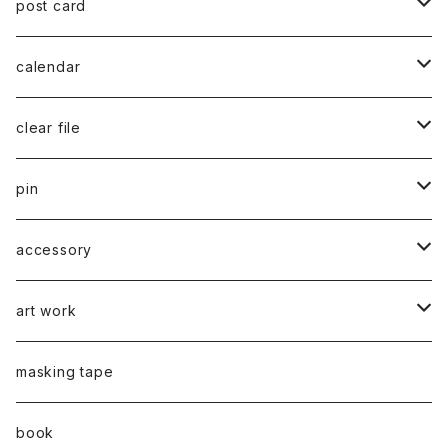
post card
series 02
calendar
千葉真弘
series 01
2019
clear file
川淵美帆
蛯子陽太
typeB
web限定
2020
series 02
pin
笹原竜太
牧野亮介
typeA
CASUAL 横タイプ
all complete
series 03
2021
series 04
series 01
accessory
後藤裕貴
上村隆輔
CLASSIC 縦タイプ
all complete
CLASSIC
蛯子陽太
series 04
2022
弓山諒
art work
弓山諒
弓山諒
蛯子陽太
CASUAL
後藤裕貴
乾 夏樹
VERTICAL -ヴァーティカル-
ピアス
2023
牧野亮介
蛯子陽太
masking tape
清尾あかり
清尾あかり
CHOOSE - Desktop-
上村隆輔
蛯子 陽太
Horizon -ホライゾン-
イヤリング
VERTICAL - ヴァーティカル -
ピアス
猫 - cat -
2024
西川雄野
白石貴喜
book