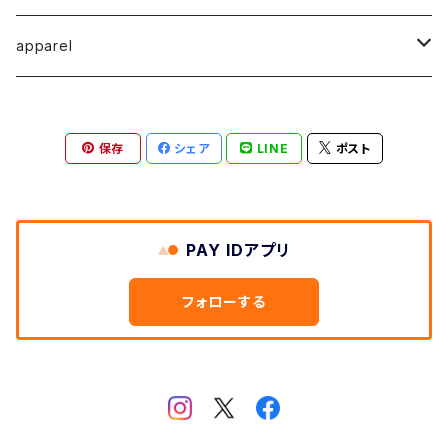
馬渕祐輝
馬渕祐輝
弓山 諒
Horizon - ホライゾン -
イヤリング
犬 - dog -
Vertical - ヴァーティカル -縦型
イヤリング
清尾あかり
apparel
牧野亮介
成田紹人
笹原 竜太
LOGICAL - ロジカル - 2ヶ月表示
動物 - animal -
Horizon - ホライゾン -横型
ピアス
笹原竜太
MOKUシリーズ
宮林聡太
小川雅浩
田中 楓
保存
シェア
LINE
ポスト
Logical - ロジカル -横型2ヶ月版
弓山諒
上村隆輔
清尾あかり
清尾あかり
鈴木僚介
小久保佳奈子
PAY IDアプリ
佐藤程昭
千葉 真弘
乾夏樹
フォローする
蛯子陽太
笹原竜太
黛 和弥
黛和弥
成田紹人
乾夏樹
小久保 佳奈子
牧野亮介
乾夏樹
上村 隆輔