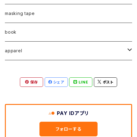
弓山諒
弓山諒
蛯子陽太
CASUAL
後藤裕貴
乾 夏樹
VERTICAL -ヴァーティカル-
ピアス
2023
牧野亮介
蛯子陽太
masking tape
清尾あかり
清尾あかり
CHOOSE - Desktop-
上村隆輔
蛯子 陽太
Horizon -ホライゾン-
イヤリング
VERTICAL - ヴァーティカル -
ピアス
猫 - cat -
2024
西川雄野
白石貴喜
book
馬渕祐輝
馬渕祐輝
弓山 諒
Horizon - ホライゾン -
イヤリング
犬 - dog -
Vertical - ヴァーティカル -縦型
イヤリング
清尾あかり
apparel
牧野亮介
成田紹人
笹原 竜太
LOGICAL - ロジカル - 2ヶ月表示
動物 - animal -
Horizon - ホライゾン -横型
ピアス
笹原竜太
MOKUシリーズ
宮林聡太
小川雅浩
田中 楓
保存
シェア
LINE
ポスト
Logical - ロジカル -横型2ヶ月版
弓山諒
上村隆輔
清尾あかり
清尾あかり
鈴木僚介
小久保佳奈子
PAY IDアプリ
佐藤程昭
千葉 真弘
乾夏樹
フォローする
蛯子陽太
笹原竜太
黛 和弥