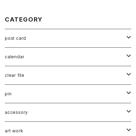
CATEGORY
post card
series 02
calendar
千葉真弘
series 01
2019
clear file
川淵美帆
蛯子陽太
typeB
web限定
2020
series 02
pin
笹原竜太
牧野亮介
typeA
CASUAL 横タイプ
all complete
series 03
2021
series 04
series 01
accessory
後藤裕貴
上村隆輔
CLASSIC 縦タイプ
all complete
CLASSIC
蛯子陽太
series 04
2022
弓山諒
art work