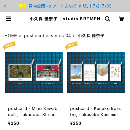
買物公園+α アートさんぽ in 旭川 7/2-7/30
小久保 佳奈子 | studio BREMEN
HOME
post card
series 04
小久保 佳奈子
postcard - Miho Kawab
postcard - Kanako koku
uchi, Takanobu Shiraish
bo, Takasuke Kamimur
i - 2024ver
a, Ryousuke Makino, Yu
¥250
¥250
uki Mabuchi - 2024ver