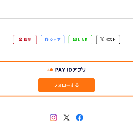
-縦型
ヶ月表示
型
保存
シェア
LINE
ポスト
2ヶ月版
PAY IDアプリ
フォローする