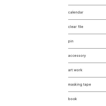
series 02
calendar
千葉真弘
series 01
2019
clear file
川淵美帆
蛯子陽太
typeB
web限定
2020
series 02
pin
笹原竜太
牧野亮介
typeA
CASUAL 横タイプ
all complete
series 03
2021
series 04
series 01
accessory
後藤裕貴
上村隆輔
CLASSIC 縦タイプ
all complete
CLASSIC
蛯子陽太
series 04
2022
弓山諒
art work
弓山諒
弓山諒
蛯子陽太
CASUAL
後藤裕貴
乾 夏樹
VERTICAL -ヴァーティカル
ピアス
2023
牧野亮介
蛯子陽太
masking tape
清尾あかり
清尾あかり
CHOOSE - Desktop-
上村隆輔
蛯子 陽太
Horizon -ホライゾン-
イヤリング
VERTICAL - ヴァーティカル
ピアス
猫 - cat -
2024
西川雄野
白石貴喜
book