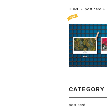
HOME
post card
postcard - Miho
i, Takanobu Shiraish
¥250
4ver
CATEGORY
post card