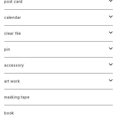
post card
series 02
calendar
千葉真弘
series 01
2019
clear file
川淵美帆
蛯子陽太
typeB
web限定
2020
series 02
pin
笹原竜太
牧野亮介
typeA
CASUAL 横タイプ
all complete
series 03
2021
series 04
series 01
accessory
後藤裕貴
上村隆輔
CLASSIC 縦タイプ
all complete
CLASSIC
蛯子陽太
series 04
2022
弓山諒
art work
弓山諒
弓山諒
蛯子陽太
CASUAL
後藤裕貴
乾 夏樹
VERTICAL -ヴァーティカル-
ピアス
2023
牧野亮介
蛯子陽太
masking tape
清尾あかり
清尾あかり
CHOOSE - Desktop-
上村隆輔
蛯子 陽太
Horizon -ホライゾン-
イヤリング
VERTICAL - ヴァーティカル -
ピアス
猫 - cat -
2024
西川雄野
白石貴喜
book