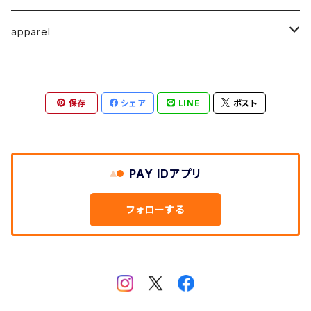
馬渕祐輝
馬渕祐輝
弓山 諒
Horizon - ホライゾン -
イヤリング
犬 - dog -
Vertical - ヴァーティカル -縦型
イヤリング
清尾あかり
apparel
牧野亮介
成田紹人
笹原 竜太
LOGICAL - ロジカル - 2ヶ月表示
動物 - animal -
Horizon - ホライゾン -横型
ピアス
笹原竜太
MOKUシリーズ
宮林聡太
小川雅浩
田中 楓
保存
シェア
LINE
ポスト
Logical - ロジカル -横型2ヶ月版
弓山諒
上村隆輔
清尾あかり
清尾あかり
鈴木僚介
小久保佳奈子
PAY IDアプリ
佐藤程昭
千葉 真弘
乾夏樹
フォローする
蛯子陽太
笹原竜太
黛 和弥
黛和弥
成田紹人
乾夏樹
小久保 佳奈子
牧野亮介
乾夏樹
上村 隆輔