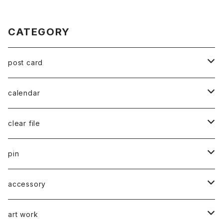
CATEGORY
post card
series 02
calendar
千葉真弘
series 01
2019
clear file
川淵美帆
蛯子陽太
typeB
web限定
2020
series 02
pin
笹原竜太
牧野亮介
typeA
CASUAL 横タイプ
all complete
series 03
2021
series 04
series 01
accessory
後藤裕貴
上村隆輔
CLASSIC 縦タイプ
all complete
CLASSIC
蛯子陽太
series 04
2022
弓山諒
art work