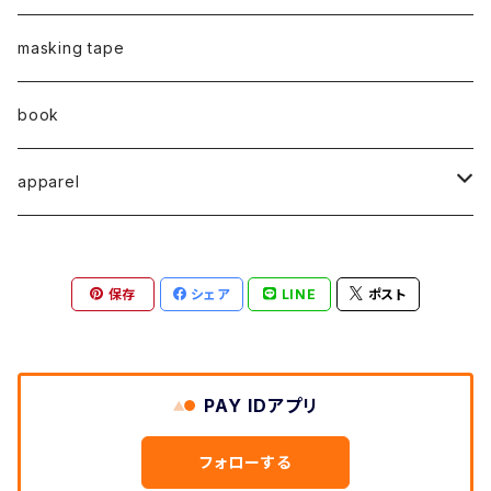
弓山諒
弓山諒
蛯子陽太
CASUAL
後藤裕貴
乾 夏樹
VERTICAL -ヴァーティカル-
ピアス
2023
牧野亮介
蛯子陽太
masking tape
清尾あかり
清尾あかり
CHOOSE - Desktop-
上村隆輔
蛯子 陽太
Horizon -ホライゾン-
イヤリング
VERTICAL - ヴァーティカル -
ピアス
猫 - cat -
2024
西川雄野
白石貴喜
book
馬渕祐輝
馬渕祐輝
弓山 諒
Horizon - ホライゾン -
イヤリング
犬 - dog -
Vertical - ヴァーティカル -縦型
イヤリング
清尾あかり
apparel
牧野亮介
成田紹人
笹原 竜太
LOGICAL - ロジカル - 2ヶ月表示
動物 - animal -
Horizon - ホライゾン -横型
ピアス
笹原竜太
MOKUシリーズ
宮林聡太
小川雅浩
田中 楓
保存
シェア
LINE
ポスト
Logical - ロジカル -横型2ヶ月版
弓山諒
上村隆輔
清尾あかり
清尾あかり
鈴木僚介
小久保佳奈子
PAY IDアプリ
佐藤程昭
千葉 真弘
乾夏樹
フォローする
蛯子陽太
笹原竜太
黛 和弥