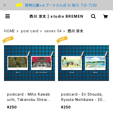
買物公園+α アートさんぽ in 旭川 7/2-7/30
西川 涼太 | studio BREMEN
HOME
post card
series 04
西川 涼太
postcard - Miho Kawab
postcard - Eri Shouda,
uchi, Takanobu Shiraish
Ryouta Nishikawa - 202
i - 2024ver
4ver
¥250
¥250