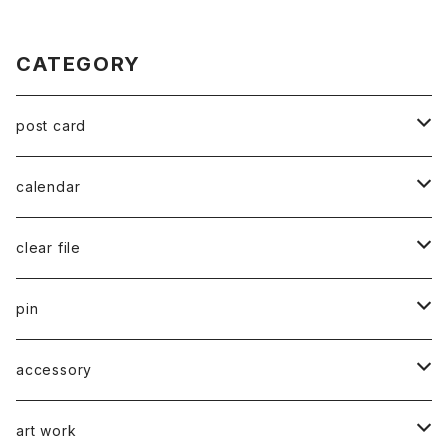
CATEGORY
post card
series 02
calendar
千葉真弘
series 01
2019
clear file
川淵美帆
蛯子陽太
typeB
web限定
2020
series 02
pin
笹原竜太
牧野亮介
typeA
CASUAL 横タイプ
all complete
series 03
2021
series 04
series 01
accessory
後藤裕貴
上村隆輔
CLASSIC 縦タイプ
all complete
CLASSIC
蛯子陽太
series 04
2022
弓山諒
art work