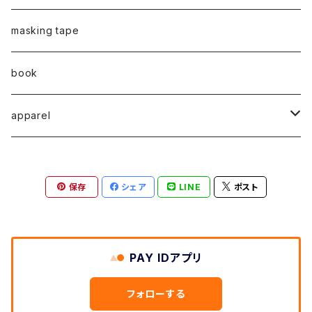
弓山諒
弓山諒
蛯子陽太
CASUAL
後藤裕貴
乾 夏樹
VERTICAL -ヴァーティカル-
ピアス
2023
牧野亮介
蛯子陽太
masking tape
清尾あかり
清尾あかり
CHOOSE - Desktop-
上村隆輔
蛯子 陽太
Horizon -ホライゾン-
イヤリング
VERTICAL - ヴァーティカル -
ピアス
猫 - cat -
2024
西川雄野
白石貴喜
book
馬渕祐輝
馬渕祐輝
弓山 諒
Horizon - ホライゾン -
イヤリング
犬 - dog -
Vertical - ヴァーティカル -縦型
イヤリング
清尾あかり
apparel
牧野亮介
成田紹人
笹原 竜太
LOGICAL - ロジカル - 2ヶ月表示
動物 - animal -
Horizon - ホライゾン -横型
ピアス
笹原竜太
MOKUシリーズ
宮林聡太
小川雅浩
田中 楓
保存
シェア
LINE
ポスト
Logical - ロジカル -横型2ヶ月版
弓山諒
上村隆輔
清尾あかり
清尾あかり
鈴木僚介
小久保佳奈子
PAY IDアプリ
佐藤程昭
千葉 真弘
乾夏樹
フォローする
蛯子陽太
笹原竜太
黛 和弥