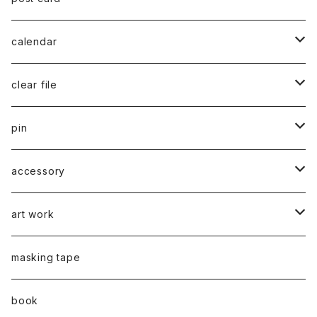
series 02
calendar
千葉真弘
series 01
2019
clear file
川淵美帆
蛯子陽太
typeB
web限定
2020
series 02
pin
笹原竜太
牧野亮介
typeA
CASUAL 横タイプ
all complete
series 03
2021
series 04
series 01
accessory
後藤裕貴
上村隆輔
CLASSIC 縦タイプ
all complete
CLASSIC
蛯子陽太
series 04
2022
弓山諒
art work
弓山諒
弓山諒
蛯子陽太
CASUAL
後藤裕貴
乾 夏樹
VERTICAL -ヴァーティカル-
ピアス
2023
牧野亮介
蛯子陽太
masking tape
清尾あかり
清尾あかり
CHOOSE - Desktop-
上村隆輔
蛯子 陽太
Horizon -ホライゾン-
イヤリング
VERTICAL - ヴァーティカル -
ピアス
猫 - cat -
2024
西川雄野
白石貴喜
book