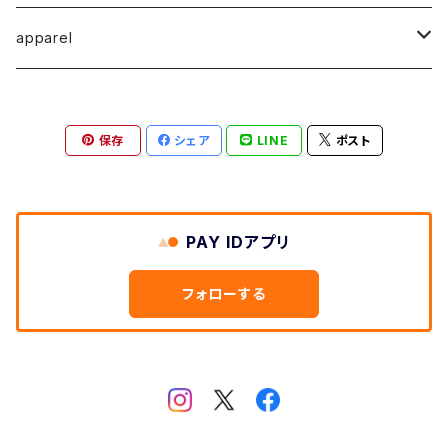
馬渕祐輝
馬渕祐輝
弓山 諒
Horizon - ホライゾン -
イヤリング
犬 - dog -
Vertical - ヴァーティカル -縦型
イヤリング
清尾あかり
apparel
牧野亮介
成田紹人
笹原 竜太
LOGICAL - ロジカル - 2ヶ月表示
動物 - animal -
Horizon - ホライゾン -横型
ピアス
笹原竜太
MOKUシリーズ
宮林聡太
小川雅浩
田中 楓
保存
シェア
LINE
ポスト
Logical - ロジカル -横型2ヶ月版
弓山諒
上村隆輔
清尾あかり
清尾あかり
鈴木僚介
小久保佳奈子
PAY IDアプリ
佐藤程昭
千葉 真弘
乾夏樹
フォローする
蛯子陽太
笹原竜太
黛 和弥
黛和弥
成田紹人
乾夏樹
小久保 佳奈子
牧野亮介
乾夏樹
上村 隆輔