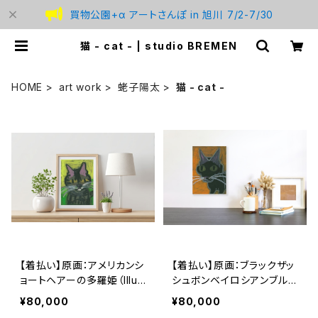
買物公園+α アートさんぽ in 旭川 7/2-7/30
猫 - cat - | studio BREMEN
HOME
art work
蛯子陽太
猫 - cat -
【着払い】原画：アメリカンシ
【着払い】原画：ブラックザッ
ョートヘアーの多羅姫（Illus
シュボンベイロシアンブル
trator 蛯子陽太）
ーのもぐちゃん（Illustrator
¥80,000
¥80,000
蛯子陽太）