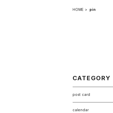
HOME
pin
CATEGORY
post card
series 02
calendar