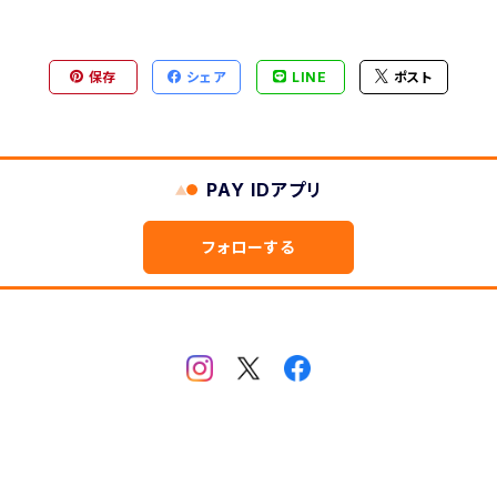
ヶ月表示
型
保存
シェア
LINE
ポスト
2ヶ月版
PAY IDアプリ
フォローする