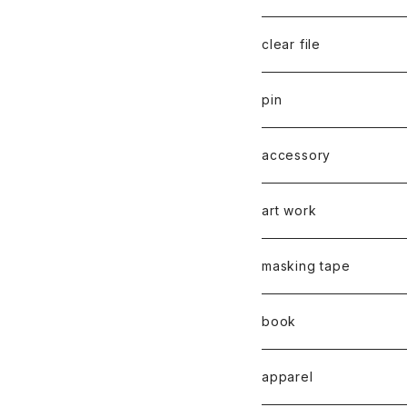
千葉真弘
series 01
2019
clear file
川淵美帆
蛯子陽太
typeB
web限定
2020
series 02
pin
笹原竜太
牧野亮介
typeA
CASUAL 横タイプ
all complete
series 03
2021
series 04
series 01
accessory
後藤裕貴
上村隆輔
CLASSIC 縦タイプ
all complete
CLASSIC
蛯子陽太
series 04
2022
弓山諒
art work
弓山諒
弓山諒
蛯子陽太
CASUAL
後藤裕貴
乾 夏樹
VERTICAL -ヴァーティカル
ピアス
2023
牧野亮介
蛯子陽太
masking tape
清尾あかり
清尾あかり
CHOOSE - Desktop-
上村隆輔
蛯子 陽太
Horizon -ホライゾン-
イヤリング
VERTICAL - ヴァーティカル
ピアス
猫 - cat -
2024
西川雄野
白石貴喜
book
馬渕祐輝
馬渕祐輝
弓山 諒
Horizon - ホライゾン -
イヤリング
犬 - dog -
Vertical - ヴァーティカル 
イヤリング
清尾あかり
apparel
牧野亮介