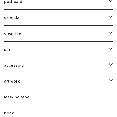
post card
series 02
calendar
千葉真弘
series 01
2019
clear file
川淵美帆
蛯子陽太
typeB
web限定
2020
series 02
pin
笹原竜太
牧野亮介
typeA
CASUAL 横タイプ
all complete
series 03
2021
series 04
series 01
accessory
後藤裕貴
上村隆輔
CLASSIC 縦タイプ
all complete
CLASSIC
蛯子陽太
series 04
2022
弓山諒
art work
弓山諒
弓山諒
蛯子陽太
CASUAL
後藤裕貴
乾 夏樹
VERTICAL -ヴァーティカル-
ピアス
2023
牧野亮介
蛯子陽太
masking tape
清尾あかり
清尾あかり
CHOOSE - Desktop-
上村隆輔
蛯子 陽太
Horizon -ホライゾン-
イヤリング
VERTICAL - ヴァーティカル -
ピアス
猫 - cat -
2024
西川雄野
白石貴喜
book