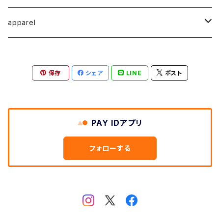
馬渕祐輝
馬渕祐輝
弓山 諒
Horizon - ホライゾン -
イヤリング
犬 - dog -
Vertical - ヴァーティカル -縦型
イヤリング
清尾あかり
apparel
牧野亮介
成田紹人
笹原 竜太
LOGICAL - ロジカル - 2ヶ月表示
動物 - animal -
Horizon - ホライゾン -横型
ピアス
笹原竜太
MOKUシリーズ
宮林聡太
小川雅浩
田中 楓
保存
シェア
LINE
ポスト
Logical - ロジカル -横型2ヶ月版
弓山諒
上村隆輔
清尾あかり
清尾あかり
鈴木僚介
小久保佳奈子
PAY IDアプリ
佐藤程昭
千葉 真弘
乾夏樹
フォローする
蛯子陽太
笹原竜太
黛 和弥
黛和弥
成田紹人
乾夏樹
小久保 佳奈子
牧野亮介
乾夏樹
上村 隆輔