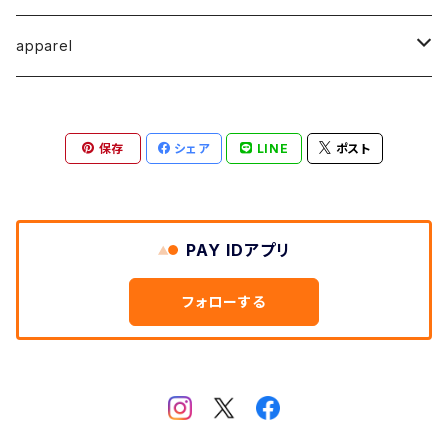
馬渕祐輝
馬渕祐輝
弓山 諒
Horizon - ホライゾン -
イヤリング
犬 - dog -
Vertical - ヴァーティカル -縦型
イヤリング
清尾あかり
apparel
牧野亮介
成田紹人
笹原 竜太
LOGICAL - ロジカル - 2ヶ月表示
動物 - animal -
Horizon - ホライゾン -横型
ピアス
笹原竜太
MOKUシリーズ
宮林聡太
小川雅浩
田中 楓
保存
シェア
LINE
ポスト
Logical - ロジカル -横型2ヶ月版
弓山諒
上村隆輔
清尾あかり
清尾あかり
鈴木僚介
小久保佳奈子
PAY IDアプリ
佐藤程昭
千葉 真弘
乾夏樹
フォローする
蛯子陽太
笹原竜太
黛 和弥
黛和弥
成田紹人
乾夏樹
小久保 佳奈子
牧野亮介
乾夏樹
上村 隆輔