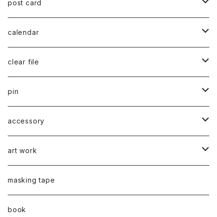
post card
series 02
calendar
千葉真弘
series 01
2019
clear file
川淵美帆
蛯子陽太
typeB
web限定
2020
series 02
pin
笹原竜太
牧野亮介
typeA
CASUAL 横タイプ
all complete
series 03
2021
series 04
series 01
accessory
後藤裕貴
上村隆輔
CLASSIC 縦タイプ
all complete
CLASSIC
蛯子陽太
series 04
2022
弓山諒
art work
弓山諒
弓山諒
蛯子陽太
CASUAL
後藤裕貴
乾 夏樹
VERTICAL -ヴァーティカル-
ピアス
2023
牧野亮介
蛯子陽太
masking tape
清尾あかり
清尾あかり
CHOOSE - Desktop-
上村隆輔
蛯子 陽太
Horizon -ホライゾン-
イヤリング
VERTICAL - ヴァーティカル -
ピアス
猫 - cat -
2024
西川雄野
白石貴喜
book