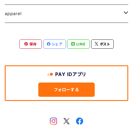
馬渕祐輝
馬渕祐輝
弓山 諒
Horizon - ホライゾン -
イヤリング
犬 - dog -
Vertical - ヴァーティカル -縦型
イヤリング
清尾あかり
apparel
牧野亮介
成田紹人
笹原 竜太
LOGICAL - ロジカル - 2ヶ月表示
動物 - animal -
Horizon - ホライゾン -横型
ピアス
笹原竜太
MOKUシリーズ
宮林聡太
小川雅浩
田中 楓
保存
シェア
LINE
ポスト
Logical - ロジカル -横型2ヶ月版
弓山諒
上村隆輔
清尾あかり
清尾あかり
鈴木僚介
小久保佳奈子
PAY IDアプリ
佐藤程昭
千葉 真弘
乾夏樹
フォローする
蛯子陽太
笹原竜太
黛 和弥
黛和弥
成田紹人
乾夏樹
小久保 佳奈子
牧野亮介
乾夏樹
上村 隆輔