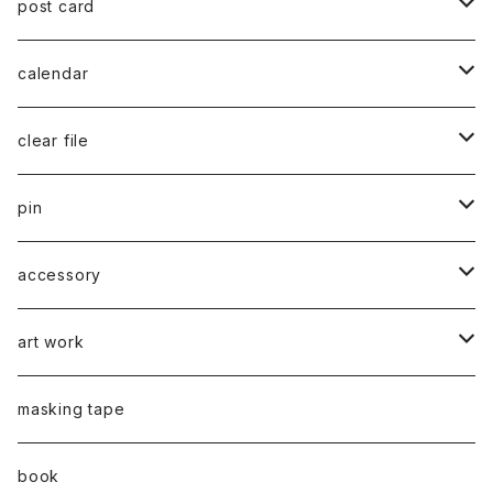
post card
series 02
calendar
千葉真弘
series 01
2019
clear file
川淵美帆
蛯子陽太
typeB
web限定
2020
series 02
pin
笹原竜太
牧野亮介
typeA
CASUAL 横タイプ
all complete
series 03
2021
series 04
series 01
accessory
後藤裕貴
上村隆輔
CLASSIC 縦タイプ
all complete
CLASSIC
蛯子陽太
series 04
2022
弓山諒
art work
弓山諒
弓山諒
蛯子陽太
CASUAL
後藤裕貴
乾 夏樹
VERTICAL -ヴァーティカル-
ピアス
2023
牧野亮介
蛯子陽太
masking tape
清尾あかり
清尾あかり
CHOOSE - Desktop-
上村隆輔
蛯子 陽太
Horizon -ホライゾン-
イヤリング
VERTICAL - ヴァーティカル -
ピアス
猫 - cat -
2024
西川雄野
白石貴喜
book