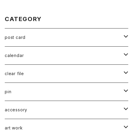
CATEGORY
post card
series 02
calendar
千葉真弘
series 01
2019
clear file
川淵美帆
蛯子陽太
typeB
web限定
2020
series 02
pin
笹原竜太
牧野亮介
typeA
CASUAL 横タイプ
all complete
series 03
2021
series 04
series 01
accessory
後藤裕貴
上村隆輔
CLASSIC 縦タイプ
all complete
CLASSIC
蛯子陽太
series 04
2022
弓山諒
art work