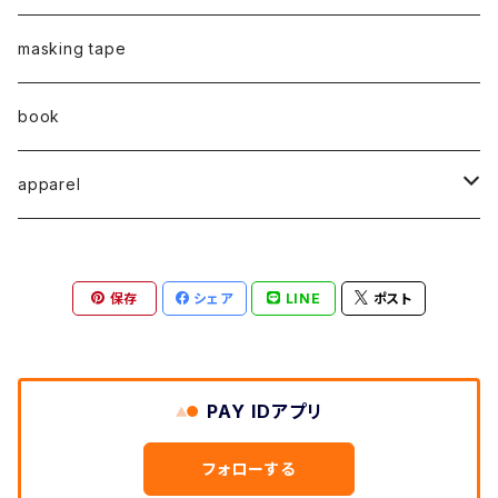
弓山諒
弓山諒
蛯子陽太
CASUAL
後藤裕貴
乾 夏樹
VERTICAL -ヴァーティカル-
ピアス
2023
牧野亮介
蛯子陽太
masking tape
清尾あかり
清尾あかり
CHOOSE - Desktop-
上村隆輔
蛯子 陽太
Horizon -ホライゾン-
イヤリング
VERTICAL - ヴァーティカル -
ピアス
猫 - cat -
2024
西川雄野
白石貴喜
book
馬渕祐輝
馬渕祐輝
弓山 諒
Horizon - ホライゾン -
イヤリング
犬 - dog -
Vertical - ヴァーティカル -縦型
イヤリング
清尾あかり
apparel
牧野亮介
成田紹人
笹原 竜太
LOGICAL - ロジカル - 2ヶ月表示
動物 - animal -
Horizon - ホライゾン -横型
ピアス
笹原竜太
MOKUシリーズ
宮林聡太
小川雅浩
田中 楓
保存
シェア
LINE
ポスト
Logical - ロジカル -横型2ヶ月版
弓山諒
上村隆輔
清尾あかり
清尾あかり
鈴木僚介
小久保佳奈子
PAY IDアプリ
佐藤程昭
千葉 真弘
乾夏樹
フォローする
蛯子陽太
笹原竜太
黛 和弥