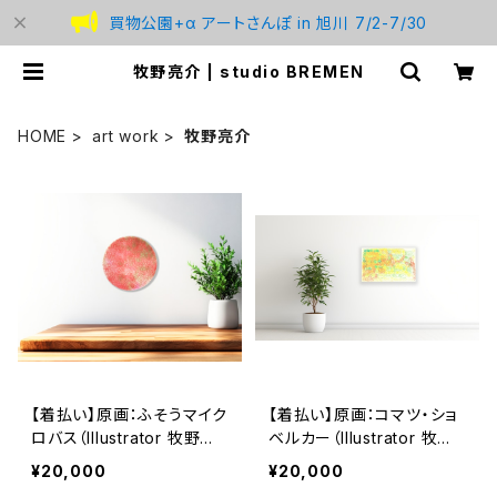
買物公園+α アートさんぽ in 旭川 7/2-7/30
牧野亮介 | studio BREMEN
HOME
art work
牧野亮介
【着払い】原画：ふそうマイク
【着払い】原画：コマツ・ショ
ロバス（Illustrator 牧野亮
ベルカー（Illustrator 牧野
介）
亮介）
¥20,000
¥20,000