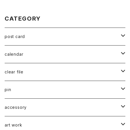
CATEGORY
post card
series 02
calendar
千葉真弘
series 01
2019
clear file
川淵美帆
蛯子陽太
typeB
web限定
2020
series 02
pin
笹原竜太
牧野亮介
typeA
CASUAL 横タイプ
all complete
series 03
2021
series 04
series 01
accessory
後藤裕貴
上村隆輔
CLASSIC 縦タイプ
all complete
CLASSIC
蛯子陽太
series 04
2022
弓山諒
art work