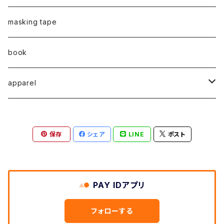
弓山諒
弓山諒
蛯子陽太
CASUAL
後藤裕貴
乾 夏樹
VERTICAL -ヴァーティカル-
ピアス
2023
牧野亮介
蛯子陽太
masking tape
清尾あかり
清尾あかり
CHOOSE - Desktop-
上村隆輔
蛯子 陽太
Horizon -ホライゾン-
イヤリング
VERTICAL - ヴァーティカル -
ピアス
猫 - cat -
2024
西川雄野
白石貴喜
book
馬渕祐輝
馬渕祐輝
弓山 諒
Horizon - ホライゾン -
イヤリング
犬 - dog -
Vertical - ヴァーティカル -縦型
イヤリング
清尾あかり
apparel
牧野亮介
成田紹人
笹原 竜太
LOGICAL - ロジカル - 2ヶ月表示
動物 - animal -
Horizon - ホライゾン -横型
ピアス
笹原竜太
MOKUシリーズ
宮林聡太
小川雅浩
田中 楓
保存
シェア
LINE
ポスト
Logical - ロジカル -横型2ヶ月版
弓山諒
上村隆輔
清尾あかり
清尾あかり
鈴木僚介
小久保佳奈子
PAY IDアプリ
佐藤程昭
千葉 真弘
乾夏樹
フォローする
蛯子陽太
笹原竜太
黛 和弥