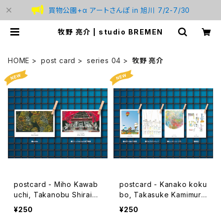
買物公園+α アートさんぽ in 旭川 7/2-7/30
牧野 亮介 | studio BREMEN
HOME
post card
series 04
牧野 亮介
postcard - Miho Kawab
postcard - Kanako koku
uchi, Takanobu Shiraish
bo, Takasuke Kamimur
i - 2024ver
a, Ryousuke Makino, Yu
¥250
¥250
uki Mabuchi - 2024ver