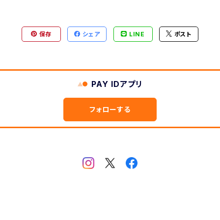
ヶ月表示
型
保存
シェア
LINE
ポスト
2ヶ月版
PAY IDアプリ
フォローする