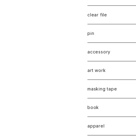
千葉真弘
series 01
2019
clear file
川淵美帆
蛯子陽太
typeB
web限定
2020
series 02
pin
笹原竜太
牧野亮介
typeA
CASUAL 横タイプ
all complete
series 03
2021
series 04
series 01
accessory
後藤裕貴
上村隆輔
CLASSIC 縦タイプ
all complete
CLASSIC
蛯子陽太
series 04
2022
弓山諒
art work
弓山諒
弓山諒
蛯子陽太
CASUAL
後藤裕貴
乾 夏樹
VERTICAL -ヴァーティカル
ピアス
2023
牧野亮介
蛯子陽太
masking tape
清尾あかり
清尾あかり
CHOOSE - Desktop-
上村隆輔
蛯子 陽太
Horizon -ホライゾン-
イヤリング
VERTICAL - ヴァーティカル
ピアス
猫 - cat -
2024
西川雄野
白石貴喜
book
馬渕祐輝
馬渕祐輝
弓山 諒
Horizon - ホライゾン -
イヤリング
犬 - dog -
Vertical - ヴァーティカル 
イヤリング
清尾あかり
apparel
牧野亮介