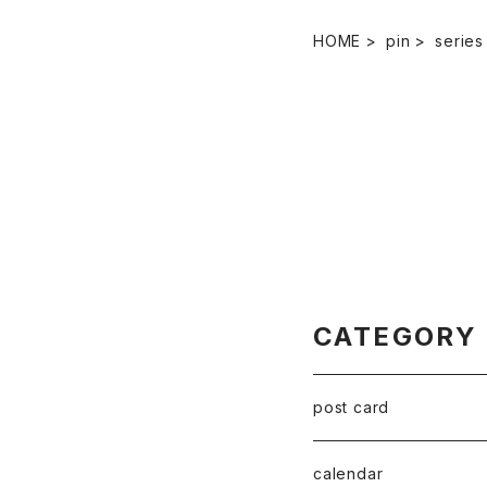
HOME
pin
series
CATEGORY
post card
series 02
calendar