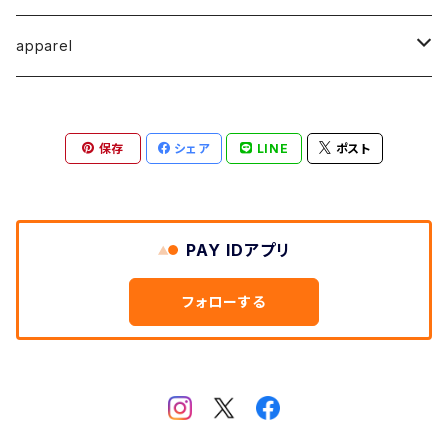
馬渕祐輝
馬渕祐輝
弓山 諒
Horizon - ホライゾン -
イヤリング
犬 - dog -
Vertical - ヴァーティカル -縦型
イヤリング
清尾あかり
apparel
牧野亮介
成田紹人
笹原 竜太
LOGICAL - ロジカル - 2ヶ月表示
動物 - animal -
Horizon - ホライゾン -横型
ピアス
笹原竜太
MOKUシリーズ
宮林聡太
小川雅浩
田中 楓
保存
シェア
LINE
ポスト
Logical - ロジカル -横型2ヶ月版
弓山諒
上村隆輔
清尾あかり
清尾あかり
鈴木僚介
小久保佳奈子
PAY IDアプリ
佐藤程昭
千葉 真弘
乾夏樹
フォローする
蛯子陽太
笹原竜太
黛 和弥
黛和弥
成田紹人
乾夏樹
小久保 佳奈子
牧野亮介
乾夏樹
上村 隆輔