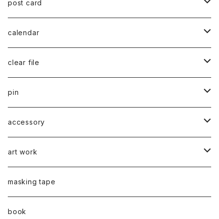
post card
series 02
calendar
千葉真弘
series 01
2019
clear file
川淵美帆
蛯子陽太
typeB
web限定
2020
series 02
pin
笹原竜太
牧野亮介
typeA
CASUAL 横タイプ
all complete
series 03
2021
series 04
series 01
accessory
後藤裕貴
上村隆輔
CLASSIC 縦タイプ
all complete
CLASSIC
蛯子陽太
series 04
2022
弓山諒
art work
弓山諒
弓山諒
蛯子陽太
CASUAL
後藤裕貴
乾 夏樹
VERTICAL -ヴァーティカル-
ピアス
2023
牧野亮介
蛯子陽太
masking tape
清尾あかり
清尾あかり
CHOOSE - Desktop-
上村隆輔
蛯子 陽太
Horizon -ホライゾン-
イヤリング
VERTICAL - ヴァーティカル -
ピアス
猫 - cat -
2024
西川雄野
白石貴喜
book