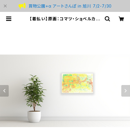
買物公園+α アートさんぽ in 旭川 7/2-7/30
【着払い】原画：コマツ・ショベルカー
（Illustrator 牧野亮介） | studio
BREMEN