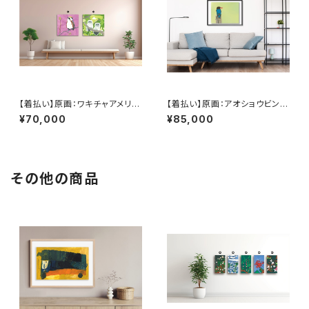
【着払い】原画：ワキチャアメリカ
【着払い】原画：アオショウビン（I
ムシクイ / 森の中のエゾフクロ
llustrator 黛和弥）
¥70,000
¥85,000
ウ（Illustrator 黛和弥）
その他の商品