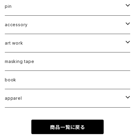
川淵美帆
蛯子陽太
typeB
web限定
2020
series 02
pin
笹原竜太
牧野亮介
typeA
CASUAL 横タイプ
all complete
series 03
2021
series 04
series 01
accessory
後藤裕貴
上村隆輔
CLASSIC 縦タイプ
all complete
CLASSIC
蛯子陽太
series 04
2022
弓山諒
art work
弓山諒
弓山諒
蛯子陽太
CASUAL
後藤裕貴
乾 夏樹
VERTICAL -ヴァーティカル-
ピアス
2023
牧野亮介
蛯子陽太
masking tape
清尾あかり
清尾あかり
CHOOSE - Desktop-
上村隆輔
蛯子 陽太
Horizon -ホライゾン-
イヤリング
VERTICAL - ヴァーティカル -
ピアス
猫 - cat -
2024
西川雄野
白石貴喜
book
馬渕祐輝
馬渕祐輝
弓山 諒
Horizon - ホライゾン -
イヤリング
犬 - dog -
Vertical - ヴァーティカル -縦型
イヤリング
清尾あかり
apparel
牧野亮介
成田紹人
笹原 竜太
LOGICAL - ロジカル - 2ヶ月表示
動物 - animal -
Horizon - ホライゾン -横型
ピアス
笹原竜太
MOKUシリーズ
宮林聡太
商品一覧に戻る
小川雅浩
田中 楓
Logical - ロジカル -横型2ヶ月版
弓山諒