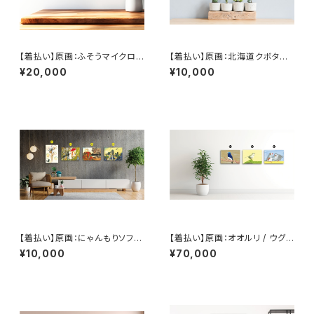
【着払い】原画：ふそうマイクロバ
【着払い】原画：北海道クボタNE
ス（Illustrator 牧野亮介）
W DREAM108W トラクター【フ
¥20,000
¥10,000
レームあり】（Illustrator 柴山
七音）
【着払い】原画：にゃんもりソフト
【着払い】原画：オオルリ / ウグイ
/ 天気雨 / 馬 / カラス会議（Illu
ス / 仲よし双子のキンカチョウ（I
¥10,000
¥70,000
strator 庄田英里）
llustrator 黛和弥）