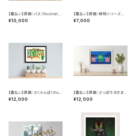
【着払い】原画：バス（Illustrator
【着払い】原画：植物シリーズ❶
後藤裕貴）
（Illustrator 成田紹人）
¥10,000
¥7,000
【着払い】原画：さくらんぼ（Illust
【着払い】原画：さっぽろゆきまつ
rator 田中楓）
り（Illustrator 藤岡龍義）
¥12,000
¥12,000