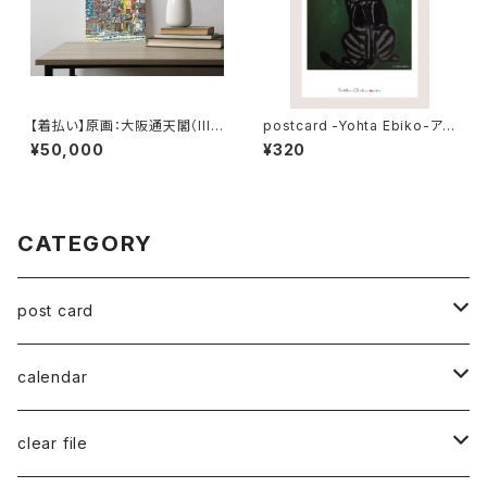
【着払い】原画：大阪通天閣（Illu
postcard -Yohta Ebiko-アメ
strator 笹原竜太）
リカンショートヘアー
¥50,000
¥320
CATEGORY
post card
series 02
calendar
千葉真弘
series 01
2019
clear file