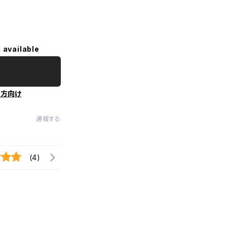
 available
の方向け
通報する
(4)