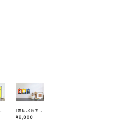
：
【着払い】原画：
ll
大泉洋 / 石破茂
¥9,000
和
元総理 / マイケ
ル・ジャクソン（Il
lustrator 小崎