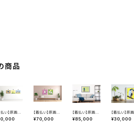
の商品
着払い】原画：
【着払い】原画：
【着払い】原画：
【着払い】原画
オルリ / ウグイ
ワキチャアメリカ
アオショウビン（I
ヒロハシサギ（I
70,000
¥70,000
¥85,000
¥30,000
 / 仲よし双子
ムシクイ / 森の
llustrator 黛和
ustrator 黛
キンカチョウ（I
中のエゾフクロ
弥）
弥）
ustrator 黛和
ウ（Illustrator