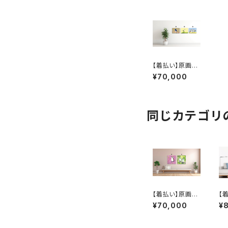
【着払い】原画：
オオルリ / ウグイ
¥70,000
ス / 仲よし双子
のキンカチョウ（I
llustrator 黛和
弥）
同じカテゴリ
【着払い】原画：
【
ワキチャアメリカ
ア
¥70,000
¥
ムシクイ / 森の
ll
中のエゾフクロ
弥
ウ（Illustrator