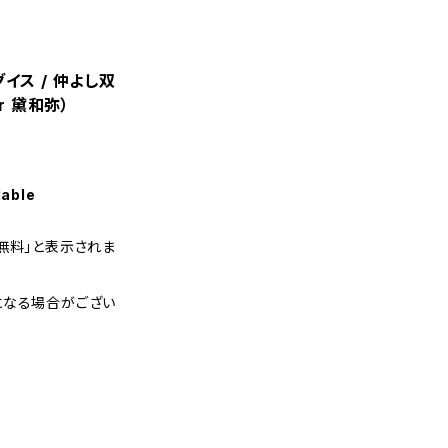
グイス / 仲よし双
or 黛和弥）
lable
無料」と表示されま
になる場合がござい