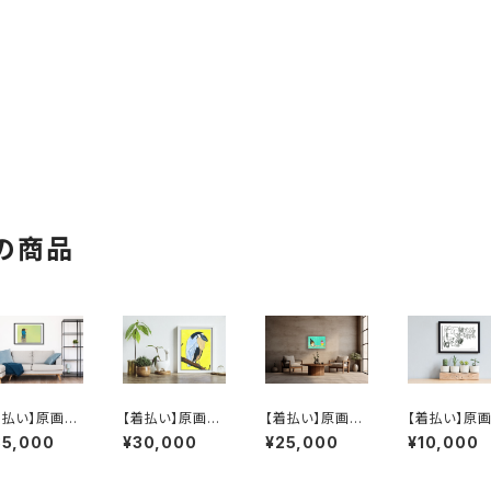
の商品
着払い】原画：
【着払い】原画：
【着払い】原画：
【着払い】原画
オショウビン（I
ヒロハシサギ（Ill
オナガキンセイ
北海道クボタ
85,000
¥30,000
¥25,000
¥10,000
ustrator 黛和
ustrator 黛和
チョウとコキンチ
W DREAM1
）
弥）
ョウ（Illustrator
W トラクター
黛和弥）
レームあり】（Il