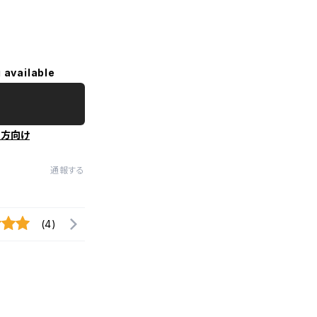
 available
の方向け
通報する
(4)