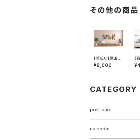
黛和弥）
その他の商品
【着払い】原画：
【
お野菜シリーズ
雪の
¥8,000
¥
❶（Illustrator
ra
千葉真弘）
CATEGORY
post card
series 02
calendar