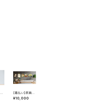
：
【着払い】原画：
NE
にゃんもりソフト
¥10,000
08
/ 天気雨 / 馬 /
【フ
カラス会議（Illus
lu
trator 庄田英