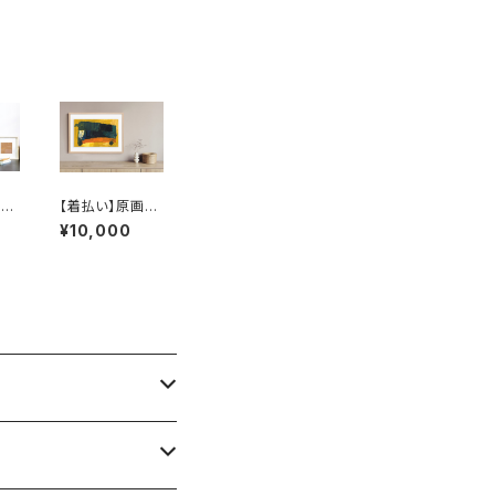
山七
里）
：
【着払い】原画：
st
バス（Illustrator
¥10,000
太）
後藤裕貴）