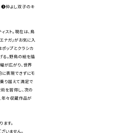
/ ❸仲よし双子のキ
ィスト。現在は、鳥
エナガ」がお気に入
はポップとクラシカ
げる。野鳥の絵を描
の幅が広がり、世界
的に表現できずにモ
を乗り越えて満足で
技術を習得し、次の
、年々収蔵作品が
ります。
ざいません。