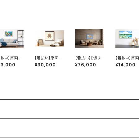
strator 柴
音）
着払い】原画：
【着払い】原画：
【着払い】【切り
【着払い】原画
結晶（Illust
ミツビシかんき
絵】原画：オニキ
角島大橋（Illu
43,000
¥30,000
¥76,000
¥14,000
tor 竹山幸奈）
せんエレクトリッ
ンメ（Creator
rator 西川涼
ク（Illustrator
鈴木僚介）
乾夏樹）