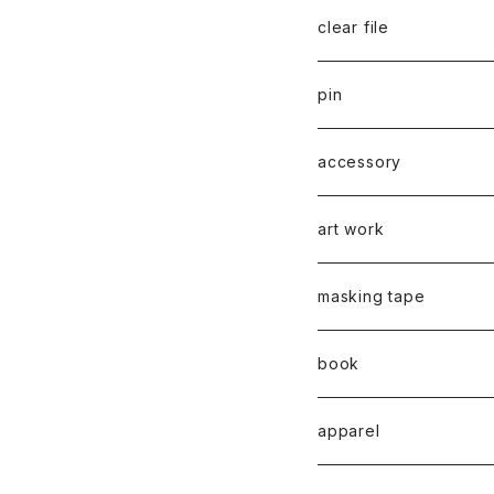
千葉真弘
series 01
2019
clear file
川淵美帆
蛯子陽太
typeB
web限定
2020
series 02
pin
笹原竜太
牧野亮介
typeA
CASUAL 横タイプ
all complete
series 03
2021
series 04
series 01
accessory
後藤裕貴
上村隆輔
CLASSIC 縦タイプ
all complete
CLASSIC
蛯子陽太
series 04
2022
弓山諒
art work
弓山諒
弓山諒
蛯子陽太
CASUAL
後藤裕貴
乾 夏樹
VERTICAL -ヴァーティカル
ピアス
2023
牧野亮介
蛯子陽太
masking tape
清尾あかり
清尾あかり
CHOOSE - Desktop-
上村隆輔
蛯子 陽太
Horizon -ホライゾン-
イヤリング
VERTICAL - ヴァーティカル
ピアス
猫 - cat -
2024
西川雄野
白石貴喜
book
馬渕祐輝
馬渕祐輝
弓山 諒
Horizon - ホライゾン -
イヤリング
犬 - dog -
Vertical - ヴァーティカル 
イヤリング
清尾あかり
apparel
牧野亮介
成田紹人
笹原 竜太
LOGICAL - ロジカル - 2
動物 - animal -
Horizon - ホライゾン -横
ピアス