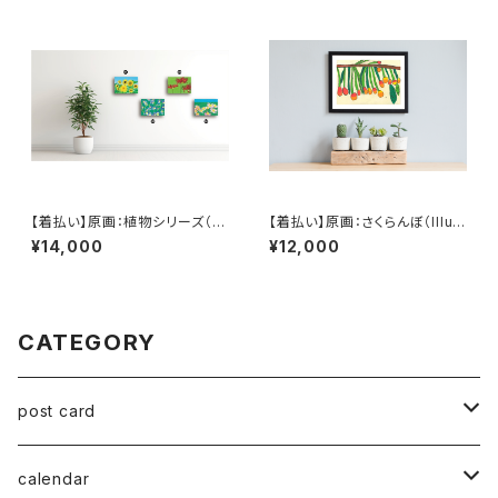
【着払い】原画：植物シリーズ（Ill
【着払い】原画：さくらんぼ（Illust
ustrator 西川涼太）
rator 田中楓）
¥14,000
¥12,000
CATEGORY
post card
series 02
calendar