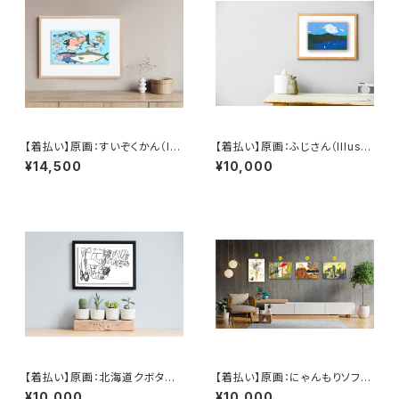
【着払い】原画：すいぞくかん（Ill
【着払い】原画：ふじさん（Illustr
ustrator 藤岡龍義）
ator 藤岡龍義）
¥14,500
¥10,000
【着払い】原画：北海道クボタNE
【着払い】原画：にゃんもりソフト
W DREAM108W トラクター【フ
/ 天気雨 / 馬 / カラス会議（Illu
¥10,000
¥10,000