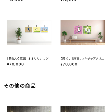
レームあり】（Illustrator 柴山
strator 庄田英里）
七音）
【着払い】原画：オオルリ / ウグイ
【着払い】原画：ワキチャアメリカ
ス / 仲よし双子のキンカチョウ（I
ムシクイ / 森の中のエゾフクロ
¥70,000
¥70,000
llustrator 黛和弥）
ウ（Illustrator 黛和弥）
その他の商品