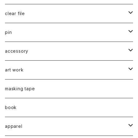
千葉真弘
series 01
2019
clear file
川淵美帆
蛯子陽太
typeB
web限定
2020
series 02
pin
笹原竜太
牧野亮介
typeA
CASUAL 横タイプ
all complete
series 03
2021
series 04
series 01
accessory
後藤裕貴
上村隆輔
CLASSIC 縦タイプ
all complete
CLASSIC
蛯子陽太
series 04
2022
弓山諒
art work
弓山諒
弓山諒
蛯子陽太
CASUAL
後藤裕貴
乾 夏樹
VERTICAL -ヴァーティカル-
ピアス
2023
牧野亮介
蛯子陽太
masking tape
清尾あかり
清尾あかり
CHOOSE - Desktop-
上村隆輔
蛯子 陽太
Horizon -ホライゾン-
イヤリング
VERTICAL - ヴァーティカル -
ピアス
猫 - cat -
2024
西川雄野
白石貴喜
book
馬渕祐輝
馬渕祐輝
弓山 諒
Horizon - ホライゾン -
イヤリング
犬 - dog -
Vertical - ヴァーティカル -縦型
イヤリング
清尾あかり
apparel
牧野亮介