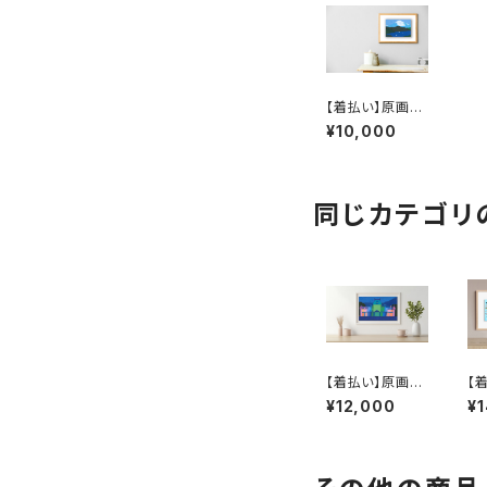
【着払い】原画：
ふじさん（Illustr
¥10,000
ator 藤岡龍義）
同じカテゴリ
【着払い】原画：
【
さっぽろゆきま
すい
¥12,000
¥
つり（Illustrator
us
藤岡龍義）
義