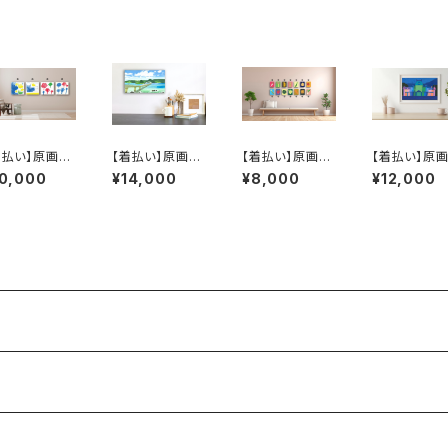
着払い】原画：
【着払い】原画：
【着払い】原画：
【着払い】原画
風呂ブーツ /
角島大橋（Illust
お野菜シリーズ
さっぽろゆき
10,000
¥14,000
¥8,000
¥12,000
ブレード（Ill
rator 西川涼太）
❶（Illustrator
つり（Illustra
trator 佐藤程
千葉真弘）
藤岡龍義）
）