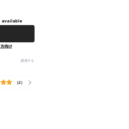
 available
の方向け
通報する
(4)