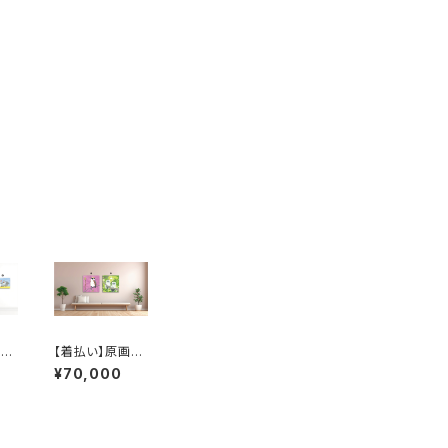
：
【着払い】原画：
グイ
ワキチャアメリカ
¥70,000
子
ムシクイ / 森の
（I
中のエゾフクロ
黛和
ウ（Illustrator
黛和弥）