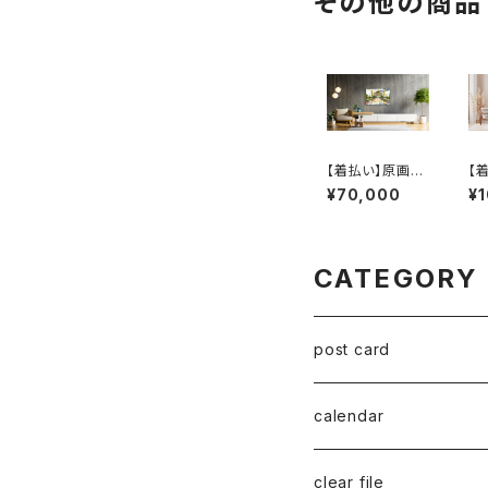
その他の商品
【着払い】原画：
【
タージマハル（Ill
お
¥70,000
¥
ustrator 笹原竜
ベイ
太）
us
昭
CATEGORY
post card
series 02
calendar
千葉真弘
series 01
2019
clear file