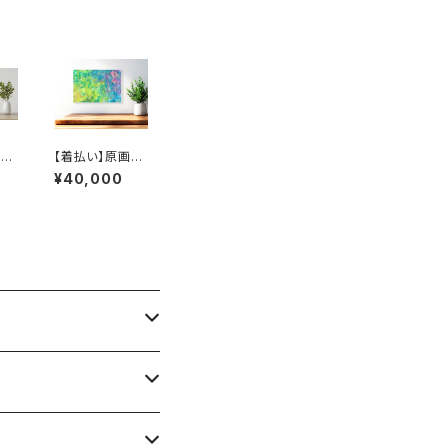
：
【着払い】原画：S
ま
N（Illustrator
¥40,000
tor
弓山諒）