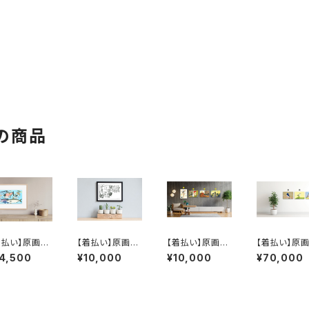
の商品
着払い】原画：
【着払い】原画：
【着払い】原画：
【着払い】原画
ぞくかん（Ill
北海道クボタNE
にゃんもりソフト
オオルリ / ウ
14,500
¥10,000
¥10,000
¥70,000
trator 藤岡龍
W DREAM108
/ 天気雨 / 馬 /
ス / 仲よし双
）
W トラクター【フ
カラス会議（Illus
のキンカチョウ
レームあり】（Illu
trator 庄田英
llustrator 
strator 柴山七
里）
弥）
音）