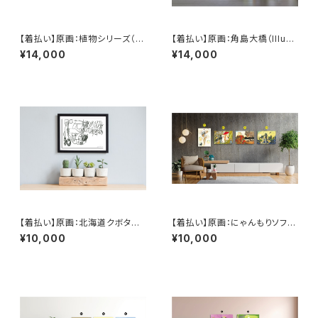
【着払い】原画：植物シリーズ（Ill
【着払い】原画：角島大橋（Illustr
ustrator 西川涼太）
ator 西川涼太）
¥14,000
¥14,000
【着払い】原画：北海道クボタNE
【着払い】原画：にゃんもりソフト
W DREAM108W トラクター【フ
/ 天気雨 / 馬 / カラス会議（Illu
¥10,000
¥10,000
レームあり】（Illustrator 柴山
strator 庄田英里）
七音）