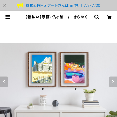
買物公園+α アートさんぽ in 旭川 7/2-7/30
【着払い】原画：仏ヶ浦 / きらめく虹
色氷（Illustrator 西川涼太） | stu
dio BREMEN