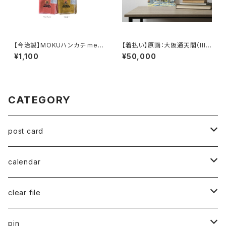
【今治製】MOKUハンカチ mee
【着払い】原画：大阪通天閣（Illu
ts studioBREMEN（illustrato
strator 笹原竜太）
¥1,100
¥50,000
r蛯子陽太）
CATEGORY
post card
series 02
calendar
千葉真弘
series 01
2019
clear file
川淵美帆
蛯子陽太
typeB
web限定
2020
series 02
pin