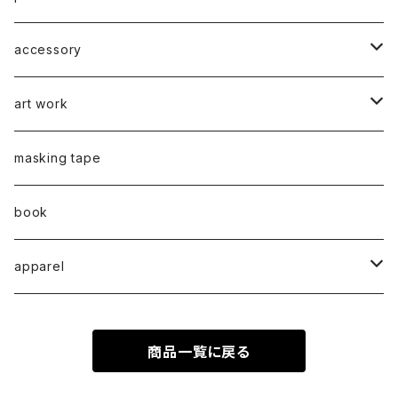
笹原竜太
牧野亮介
typeA
CASUAL 横タイプ
all complete
series 03
2021
series 04
series 01
accessory
後藤裕貴
上村隆輔
CLASSIC 縦タイプ
all complete
CLASSIC
蛯子陽太
series 04
2022
弓山諒
art work
弓山諒
弓山諒
蛯子陽太
CASUAL
後藤裕貴
乾 夏樹
VERTICAL -ヴァーティカル-
ピアス
2023
牧野亮介
蛯子陽太
masking tape
清尾あかり
清尾あかり
CHOOSE - Desktop-
上村隆輔
蛯子 陽太
Horizon -ホライゾン-
イヤリング
VERTICAL - ヴァーティカル -
ピアス
猫 - cat -
2024
西川雄野
白石貴喜
book
馬渕祐輝
馬渕祐輝
弓山 諒
Horizon - ホライゾン -
イヤリング
犬 - dog -
Vertical - ヴァーティカル -縦型
イヤリング
清尾あかり
apparel
牧野亮介
成田紹人
笹原 竜太
LOGICAL - ロジカル - 2ヶ月表示
動物 - animal -
Horizon - ホライゾン -横型
ピアス
笹原竜太
MOKUシリーズ
宮林聡太
商品一覧に戻る
小川雅浩
田中 楓
Logical - ロジカル -横型2ヶ月版
弓山諒
上村隆輔