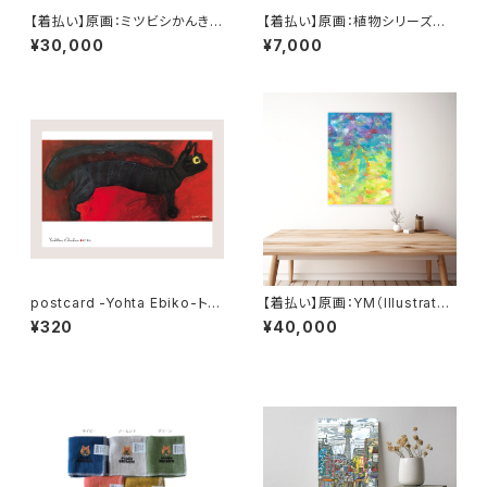
【着払い】原画：ミツビシかんきせ
【着払い】原画：植物シリーズ❶
んエレクトリック（Illustrator 乾
（Illustrator 成田紹人）
¥30,000
¥7,000
夏樹）
postcard -Yohta Ebiko-トラ
【着払い】原画：YM（Illustrator
ネコざっしゅ
弓山諒）
¥320
¥40,000