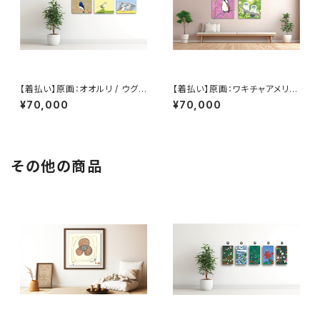
【着払い】原画：オオルリ / ウグイ
【着払い】原画：ワキチャアメリカ
ス / 仲よし双子のキンカチョウ（I
ムシクイ / 森の中のエゾフクロ
¥70,000
¥70,000
llustrator 黛和弥）
ウ（Illustrator 黛和弥）
その他の商品